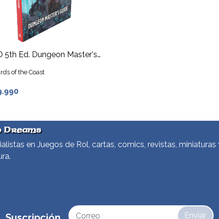
D&D 5th Ed. Dungeon Master's Guide 2024
rds of the Coast
9.990
d Dreams
alistas en Juegos de Rol, cartas, comics, revistas, miniaturas 
ura.
Enviar
Suscripción