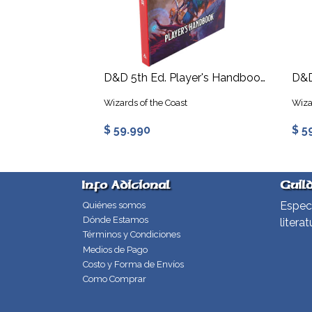
D&D 5th Ed. Player's Handbook 2024
Wizards of the Coast
Wiza
$ 59.990
$ 5
Info Adicional
Guil
Especi
Quiénes somos
Dónde Estamos
literat
Términos y Condiciones
Medios de Pago
Costo y Forma de Envíos
Como Comprar