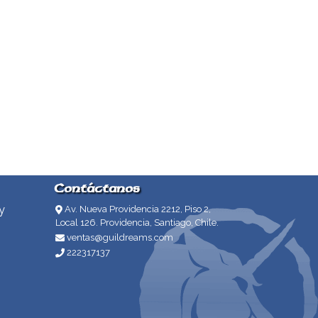
Contáctanos
y
Av. Nueva Providencia 2212, Piso 2,
Local 126. Providencia, Santiago, Chile.
ventas@guildreams.com
222317137