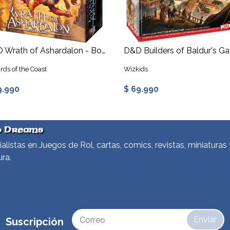
D&D Wrath of Ashardalon - Board Game
rds of the Coast
Wizkids
9.990
$ 69.990
d Dreams
alistas en Juegos de Rol, cartas, comics, revistas, miniaturas 
ura.
Enviar
Suscripción