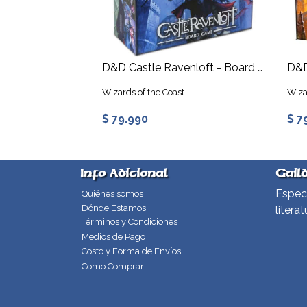
D&D Castle Ravenloft - Board Game
Wizards of the Coast
Wiza
$ 79.990
$ 7
Info Adicional
Guil
Especi
Quiénes somos
Dónde Estamos
literat
Términos y Condiciones
Medios de Pago
Costo y Forma de Envíos
Como Comprar