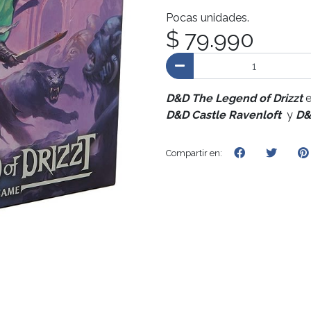
Pocas unidades.
$ 79.990
D&D The Legend of Drizzt
e
D&D Castle Ravenloft
y
D&D
Compartir en: