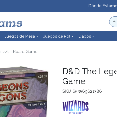
Dónde Estam
Juegos de Mesa
Juegos de Rol
Dados
rizzt - Board Game
D&D The Legen
Game
SKU: 653569621386