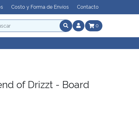
os
Costo y Forma de Envíos
Contacto
0
d of Drizzt - Board