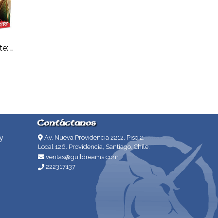
D&D Builders of Baldur's Gate: Board Game
Contáctanos
y
Av. Nueva Providencia 2212, Piso 2,
Local 126. Providencia, Santiago, Chile.
ventas@guildreams.com
222317137