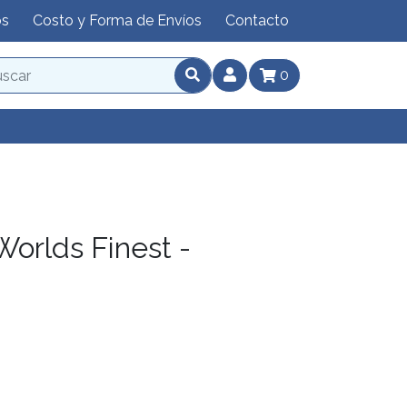
os
Costo y Forma de Envíos
Contacto
0
Worlds Finest -