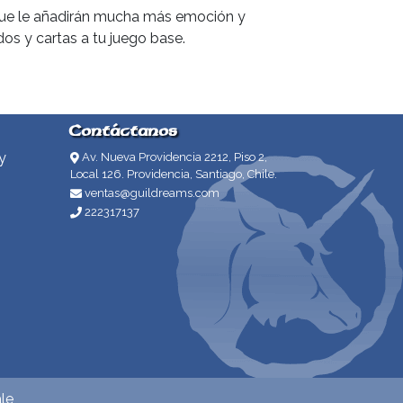
 que le añadirán mucha más emoción y
dos y cartas a tu juego base.
Contáctanos
y
Av. Nueva Providencia 2212, Piso 2,
Local 126. Providencia, Santiago, Chile.
ventas@guildreams.com
222317137
le