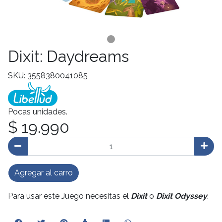
Dixit: Daydreams
SKU: 3558380041085
Pocas unidades.
$ 19.990
Agregar al carro
Para usar este Juego necesitas el
Dixit
o
Dixit Odyssey
.