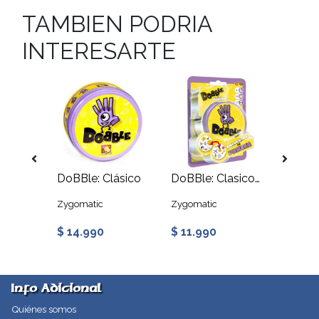
TAMBIEN PODRIA
INTERESARTE
DoBBle: Disney 100 Years of Wonder
DoBBle: Clásico
DoBBle: Clasico Blister
DoBBl
Zygomatic
Zygomatic
Zygoma
$ 14.990
$ 11.990
$ 15.
Info Adicional
Quiénes somos