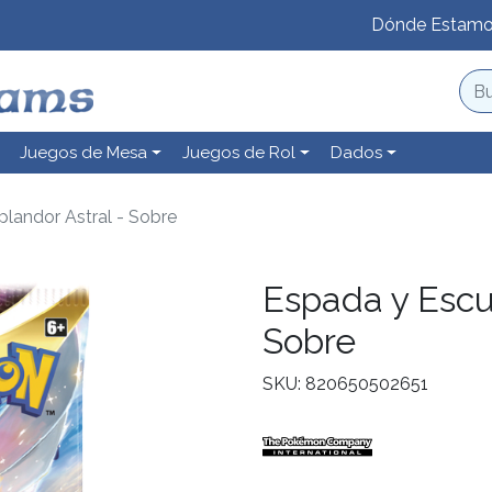
Dónde Estam
Juegos de Mesa
Juegos de Rol
Dados
landor Astral - Sobre
Espada y Escu
Sobre
SKU: 820650502651