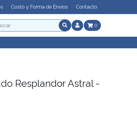
os
Costo y Forma de Envíos
Contacto
0
do Resplandor Astral -