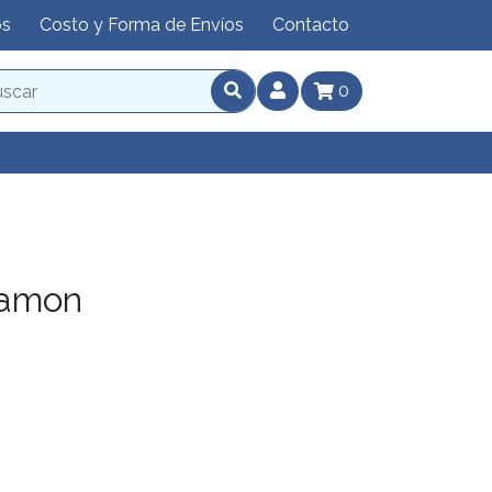
os
Costo y Forma de Envíos
Contacto
0
ramon