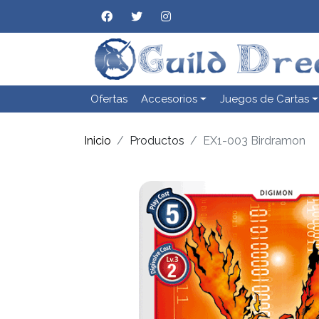
Ofertas
Accesorios
Juegos de Cartas
Inicio
Productos
EX1-003 Birdramon