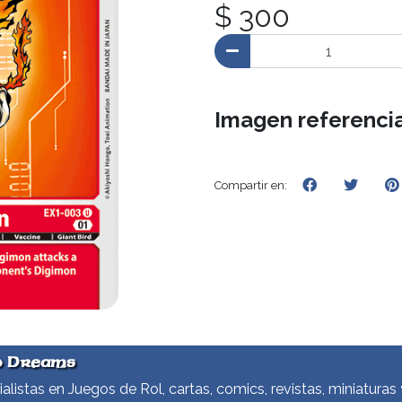
$ 300
Imagen referencia
Compartir en:
d Dreams
alistas en Juegos de Rol, cartas, comics, revistas, miniaturas 