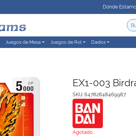
Dónde Estam
Juegos de Mesa
Juegos de Rol
Dados
EX1-003 Bird
SKU: 64782848469987
Agotado.