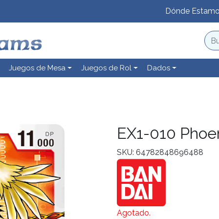
Dónde Estam
Juegos de Mesa
Juegos de Rol
Dados
EX1-010 Phoe
SKU: 64782848696488
Agotado.