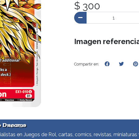
$ 300
Imagen referencia
Compartir en:
d Dreams
alistas en Juegos de Rol, cartas, comics, revistas, miniaturas 