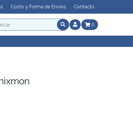
os
Costo y Forma de Envíos
Contacto
0
nixmon