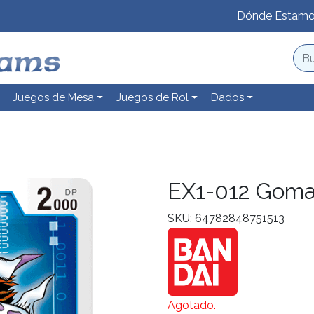
Dónde Estam
Juegos de Mesa
Juegos de Rol
Dados
EX1-012 Gom
SKU: 64782848751513
Agotado.