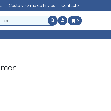
os
Costo y Forma de Envíos
Contacto
0
amon