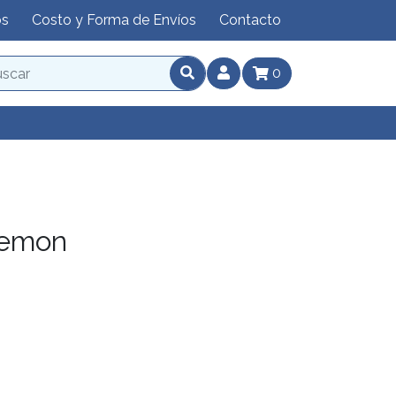
os
Costo y Forma de Envíos
Contacto
0
eemon