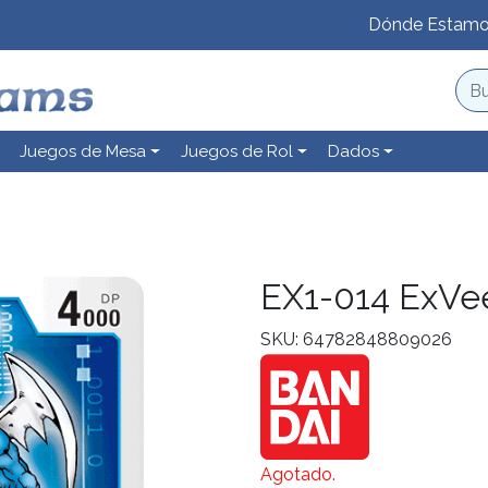
Dónde Estam
Juegos de Mesa
Juegos de Rol
Dados
EX1-014 ExV
SKU: 64782848809026
Agotado.