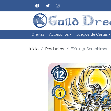
Ofertas
Accesorios
Juegos de Cartas
Inicio
Productos
EX1-031 Seraphimon