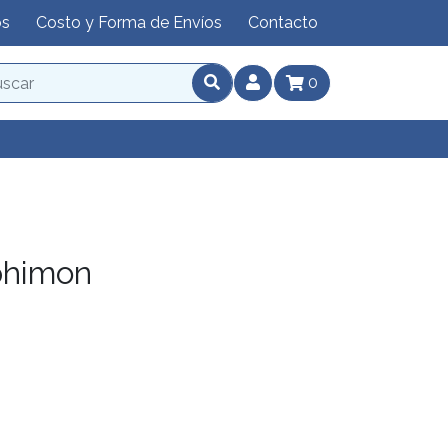
os
Costo y Forma de Envíos
Contacto
0
phimon