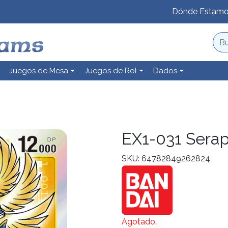
Dónde Estam
Juegos de Mesa
Juegos de Rol
Dados
EX1-031 Sera
SKU: 64782849262824
Agotado.