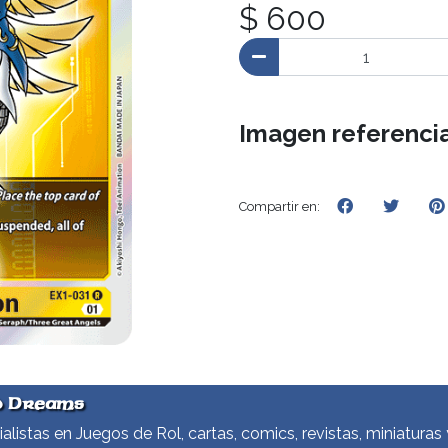
$ 600
Imagen referencia
Compartir en:
d Dreams
alistas en Juegos de Rol, cartas, comics, revistas, miniaturas 