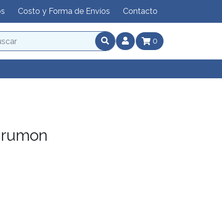
os
Costo y Forma de Envíos
Contacto
0
urumon