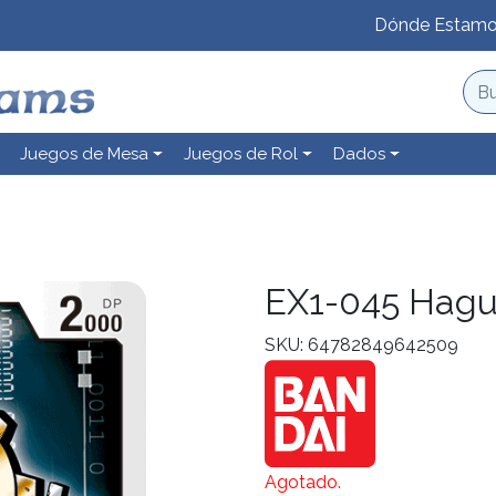
Dónde Estam
Juegos de Mesa
Juegos de Rol
Dados
EX1-045 Hag
SKU: 64782849642509
Agotado.