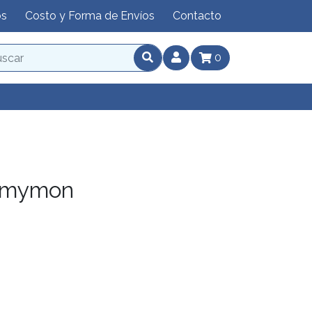
os
Costo y Forma de Envíos
Contacto
0
mmymon