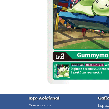
Info Adicional
Guil
Especi
Quiénes somos