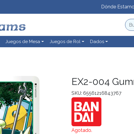
Dónde Estam
Juegos de Mesa
Juegos de Rol
Dados
n
EX2-004 Gu
SKU: 65561216843767
Agotado.