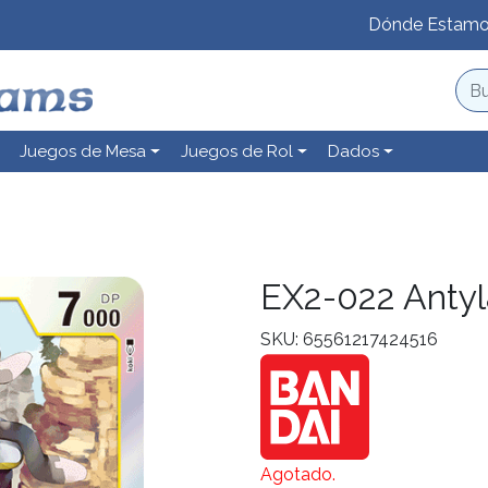
Dónde Estam
Juegos de Mesa
Juegos de Rol
Dados
EX2-022 Anty
SKU: 65561217424516
Agotado.