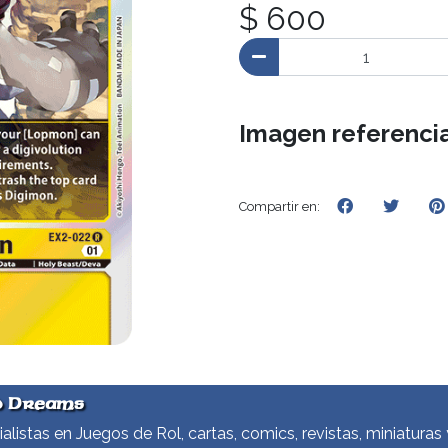
$ 600
Imagen referencia
Compartir en:
d Dreams
alistas en Juegos de Rol, cartas, comics, revistas, miniaturas 