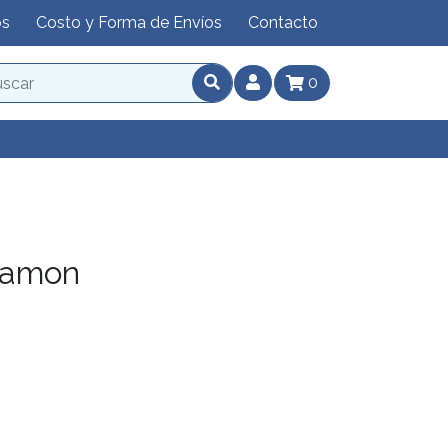
os
Costo y Forma de Envíos
Contacto
0
lamon