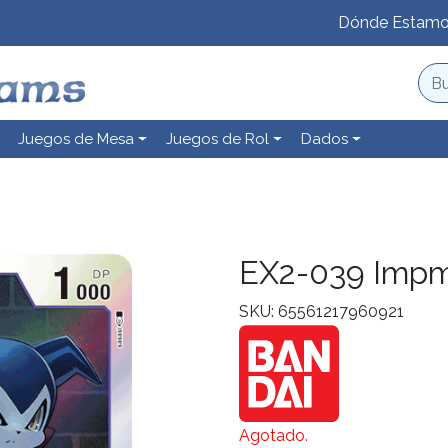
Dónde Estam
Juegos de Mesa
Juegos de Rol
Dados
EX2-039 Imp
SKU: 65561217960921
Agotado.