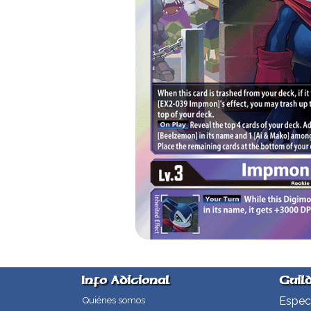
Info Adicional
Guil
Especi
Quiénes somos