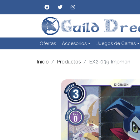
Ofertas
Accesorios
Juegos de Cartas
Inicio
Productos
EX2-039 Impmon