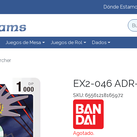
Dónde Estam
Juegos de Mesa
Juegos de Rol
Dados
rcher
EX2-046 ADR-
SKU: 65561218165972
Agotado.