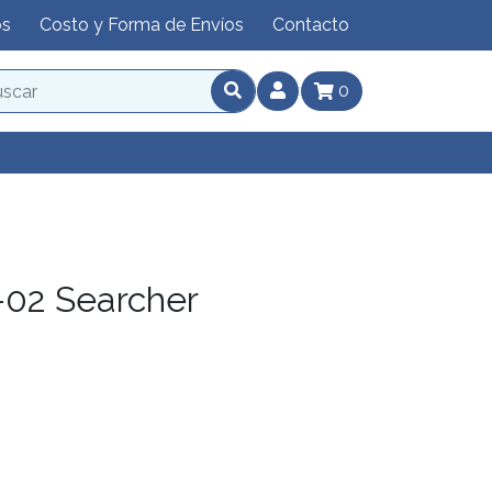
os
Costo y Forma de Envíos
Contacto
0
02 Searcher