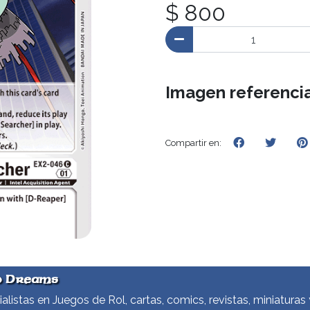
$ 800
Imagen referencia
Compartir en:
d Dreams
alistas en Juegos de Rol, cartas, comics, revistas, miniaturas 