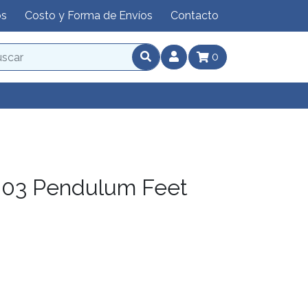
os
Costo y Forma de Envíos
Contacto
0
03 Pendulum Feet