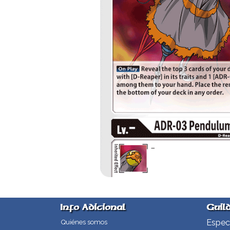
Info Adicional
Guil
Especi
Quiénes somos