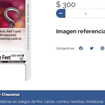
$ 300
Imagen referencia
Compartir en:
d Dreams
alistas en Juegos de Rol, cartas, comics, revistas, miniaturas 