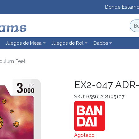
Dónde Estam
Juegos de Mesa
Juegos de Rol
Dados
dulum Feet
EX2-047 ADR-
SKU: 65561218195107
Agotado.