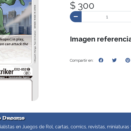
$ 300
Imagen referencia
Compartir en:
d Dreams
alistas en Juegos de Rol, cartas, comics, revistas, miniaturas 