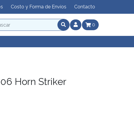
os
Costo y Forma de Envíos
Contacto
0
6 Horn Striker