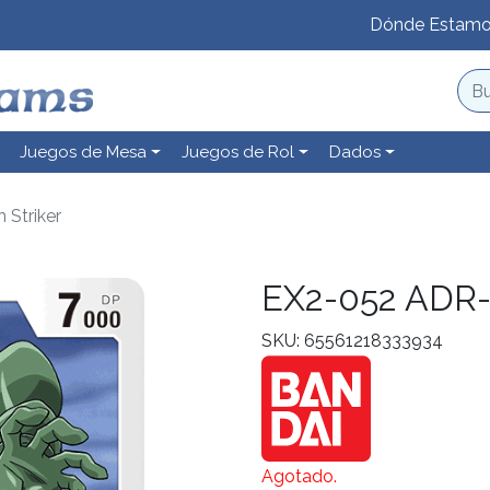
Dónde Estam
Juegos de Mesa
Juegos de Rol
Dados
Striker
EX2-052 ADR-0
SKU: 65561218333934
Agotado.