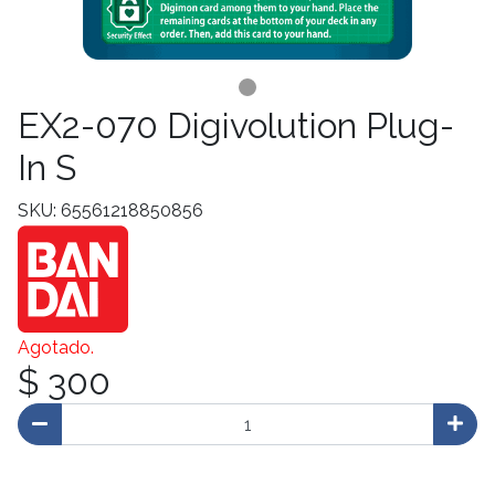
EX2-070 Digivolution Plug-
In S
SKU: 65561218850856
Agotado.
$ 300