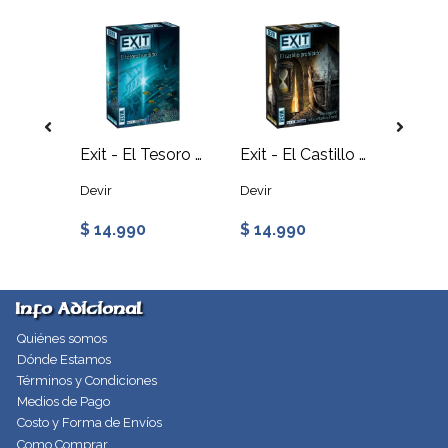
Exit - Regreso a la Cabaña Abandonada
Exit - El Tesoro Hundido
Exit - El Castillo Prohibido
Devir
Devir
Devir
$ 14.990
$ 14.990
$ 14.
Info Adicional
Quiénes somos
Dónde Estamos
Términos y Condiciones
Medios de Pago
Costo y Forma de Envíos
Como Comprar