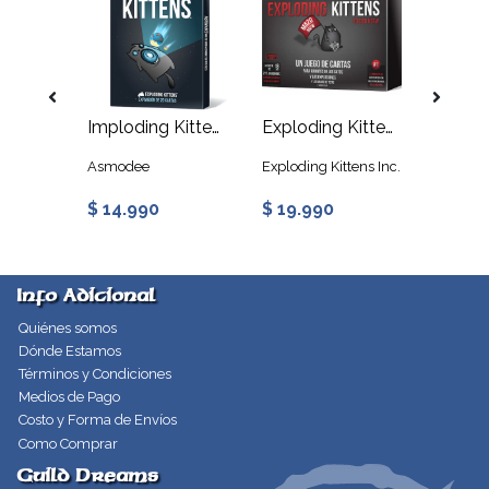
Block Block Burrito
Imploding Kittens - Exploding Kittens
Exploding Kittens NSFW
tens Inc.
Asmodee
Exploding Kittens Inc.
Explodin
$ 14.990
$ 19.990
$ 6.9
Info Adicional
Quiénes somos
Dónde Estamos
Términos y Condiciones
Medios de Pago
Costo y Forma de Envíos
Como Comprar
Guild Dreams