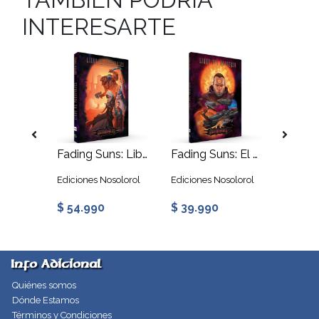
INTERESARTE
Fading Suns: Libro del Director
Fading Suns: Libro de Personajes
Fading Suns: El Universo
solorol
Ediciones Nosolorol
Ediciones Nosolorol
Edicion
$ 54.990
$ 39.990
$ 39.
Info Adicional
Quiénes somos
Dónde Estamos
Términos y Condiciones