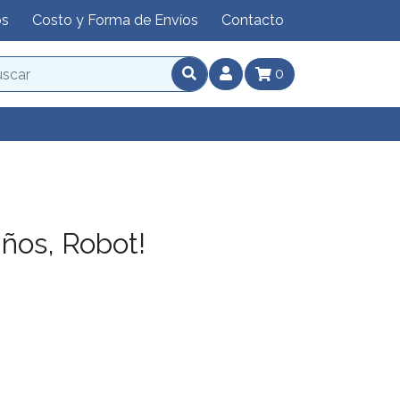
os
Costo y Forma de Envíos
Contacto
0
ños, Robot!