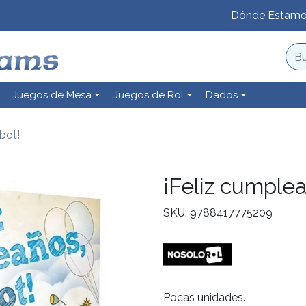
Dónde Estam
Juegos de Mesa
Juegos de Rol
Dados
bot!
¡Feliz cumplea
SKU: 9788417775209
Pocas unidades.