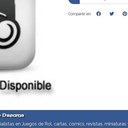
Compartir en:
d Dreams
alistas en Juegos de Rol, cartas, comics, revistas, miniaturas 