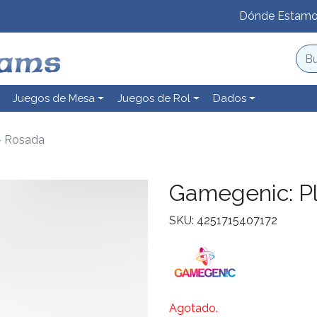
Dónde Estam
Juegos de Mesa
Juegos de Rol
Dados
- Rosada
Gamegenic: P
SKU: 4251715407172
Agotado.