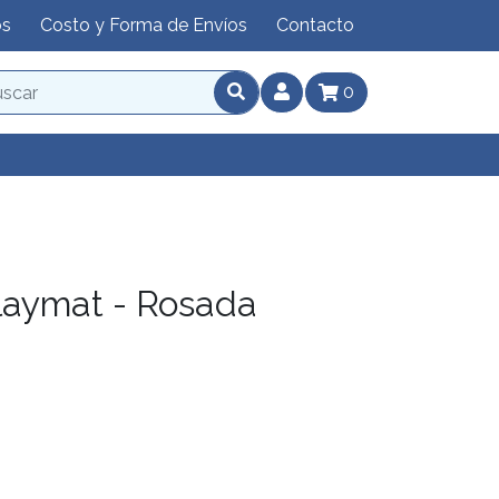
os
Costo y Forma de Envíos
Contacto
0
laymat - Rosada