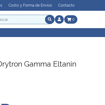
os
Costo y Forma de Envíos
Contacto
0
rytron Gamma Eltanin