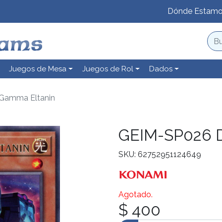
Dónde Estam
Juegos de Mesa
Juegos de Rol
Dados
Gamma Eltanin
GEIM-SP026 D
SKU: 62752951124649
Agotado.
$ 400