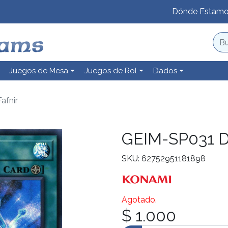
Dónde Estam
Juegos de Mesa
Juegos de Rol
Dados
afnir
GEIM-SP031 Dr
SKU: 62752951181898
Agotado.
$ 1.000