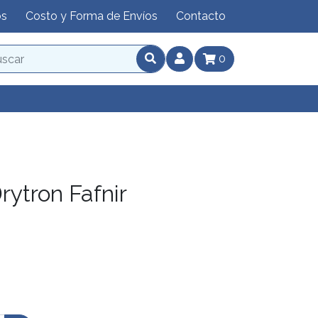
os
Costo y Forma de Envíos
Contacto
0
ytron Fafnir