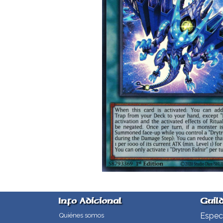
Info Adicional
Guil
Especi
Quiénes somos