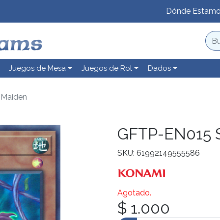
Dónde Estam
Juegos de Mesa
Juegos de Rol
Dados
 Maiden
GFTP-EN015 S
SKU: 61992149555586
Agotado.
$ 1.000