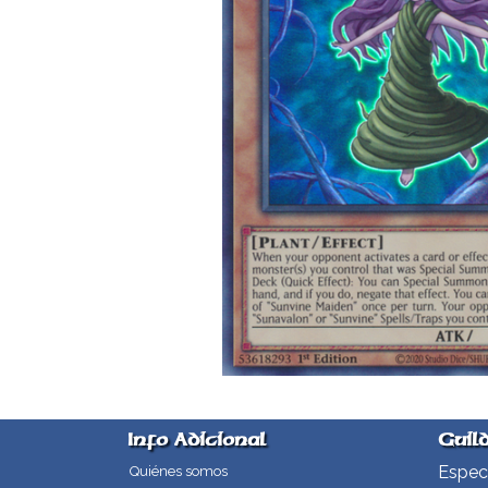
Info Adicional
Guil
Especi
Quiénes somos