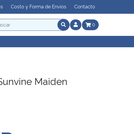
os
Costo y Forma de Envíos
Contacto
0
unvine Maiden