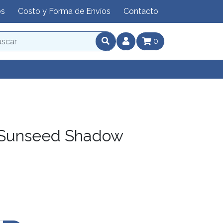
os
Costo y Forma de Envíos
Contacto
0
Sunseed Shadow