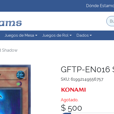
Dónde Estam
Juegos de Mesa
Juegos de Rol
Dados
d Shadow
GFTP-EN016 
SKU: 61992149556757
Agotado.
$ 500