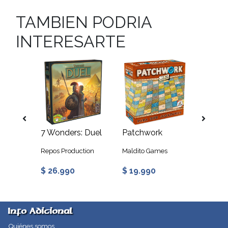
TAMBIEN PODRIA
INTERESARTE
Patchwork Halloween
7 Wonders: Duel
Patchwork
Repos Production
Maldito Games
Maldit
$ 26.990
$ 19.990
$ 19.
Info Adicional
Quiénes somos