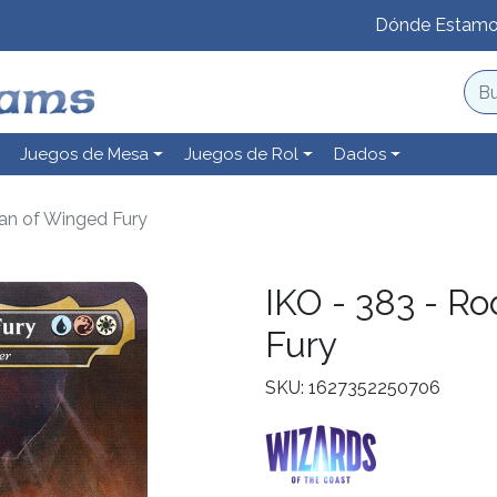
Dónde Estam
Juegos de Mesa
Juegos de Rol
Dados
tan of Winged Fury
IKO - 383 - Ro
Fury
SKU: 1627352250706