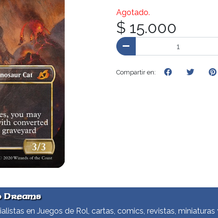
Agotado.
$ 15.000
Compartir en:
d Dreams
alistas en Juegos de Rol, cartas, comics, revistas, miniaturas 