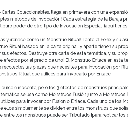
Cartas Coleccionables, llega en primavera con una expansión d
tiples métodos de Invocación! Cada estrategia de la Baraja 
el puro poder de otro tipo de Invocación Especial, ¡aquí tiene
as y ¡renace como un Monstruo Ritual! Tanto el Fénix y su 
ruo Ritual basado en la carta original, y aparte tienen su prop
ar sus efectos. Destruye otra carta de esta temática, y su prop
 efectos por el precio de uno! El Monstruo Enlace en esta 
e recolectes las piezas que necesites para Invocación por Rit
nstruos Ritual que utilices para Invocarlo por Enlace.
dulce e inocente, pero los 3 efectos de monstruos principal
 temática se usa como Monstruos Fusión junto a Monstruos E
 utilices para Invocar por Fusión o Enlace. Cada uno de los 
de ellos simplemente se dividen entre los monstruos que sol
te entre los monstruos puede ser Tributado ¡para replicar lo