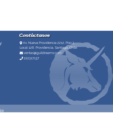
Contáctanos
y
Av. Nueva Providencia 2212, Piso 2,
Local 126. Providencia, Santiago, Chile.
ventas@guildreams.com
222317137
le