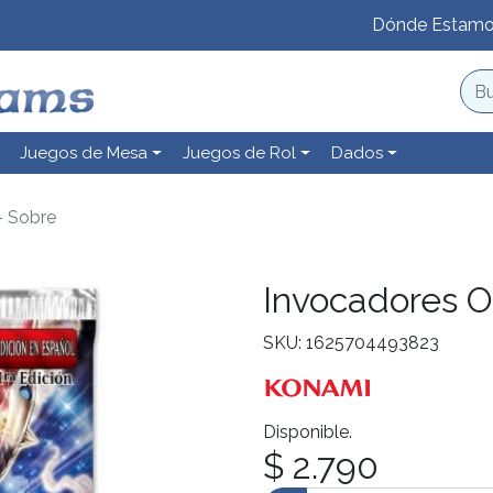
Dónde Estam
Juegos de Mesa
Juegos de Rol
Dados
- Sobre
Invocadores O
SKU: 1625704493823
Disponible.
$ 2.790