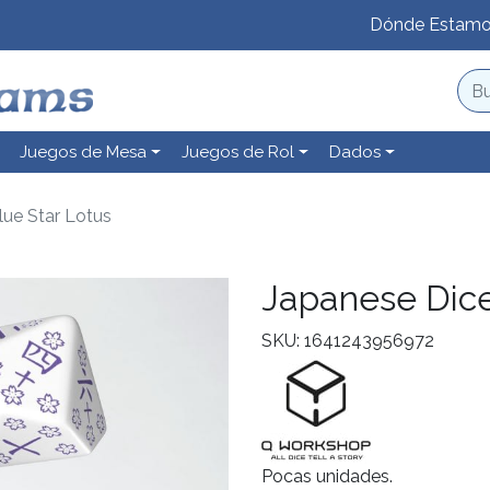
Dónde Estam
Juegos de Mesa
Juegos de Rol
Dados
lue Star Lotus
Japanese Dice
SKU: 1641243956972
Pocas unidades.