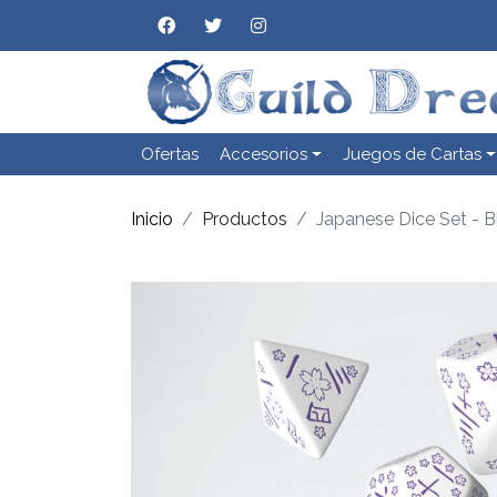
Ofertas
Accesorios
Juegos de Cartas
Inicio
Productos
Japanese Dice Set - B