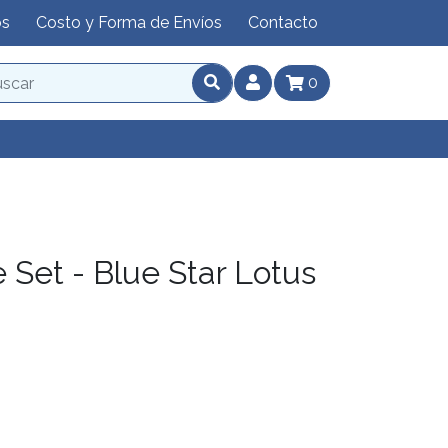
os
Costo y Forma de Envíos
Contacto
0
 Set - Blue Star Lotus