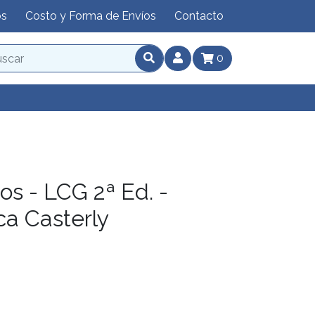
os
Costo y Forma de Envíos
Contacto
0
os - LCG 2ª Ed. -
a Casterly