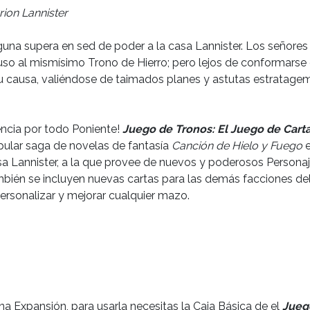
rion Lannister
guna supera en sed de poder a la casa Lannister. Los señore
luso al mismísimo Trono de Hierro; pero lejos de conformarse c
causa, valiéndose de taimados planes y astutas estratagema
uencia por todo Poniente!
Juego de Tronos: El Juego de Cart
opular saga de novelas de fantasía
Canción de Hielo y Fuego
e
sa Lannister, a la que provee de nuevos y poderosos Persona
bién se incluyen nuevas cartas para las demás facciones del
personalizar y mejorar cualquier mazo.
na Expansión, para usarla necesitas la Caja Básica de el
Jueg