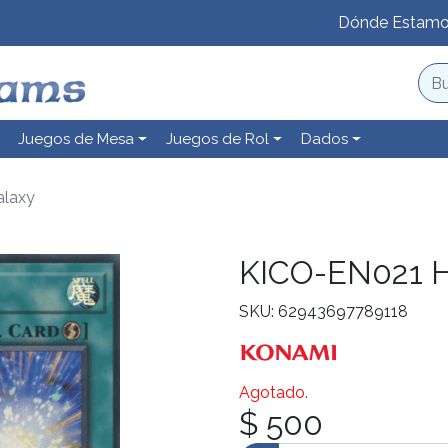
Dónde Estam
Juegos de Mesa
Juegos de Rol
Dados
alaxy
KICO-EN021 H
SKU: 62943697789118
Agotado.
$ 500