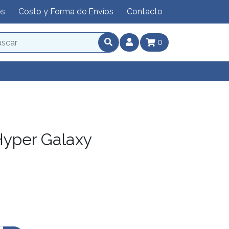
os
Costo y Forma de Envíos
Contacto
0
yper Galaxy