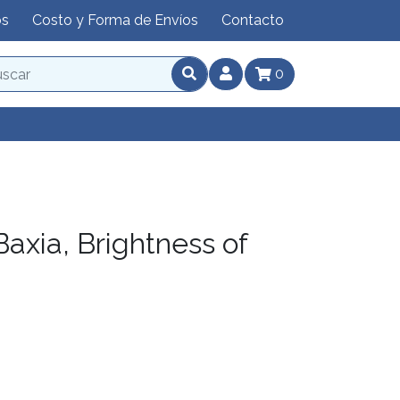
os
Costo y Forma de Envíos
Contacto
0
xia, Brightness of