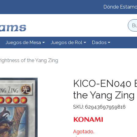
Dónde Estam
Juegos de Mesa
Juegos de Rol
Dados
ightness of the Yang Zing
KICO-EN040 Ba
the Yang Zing
SKU: 62943697959816
Agotado.