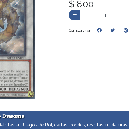
$ 800
Compartir en:
d Dreams
alistas en Juegos de Rol, cartas, comics, revistas, miniaturas 