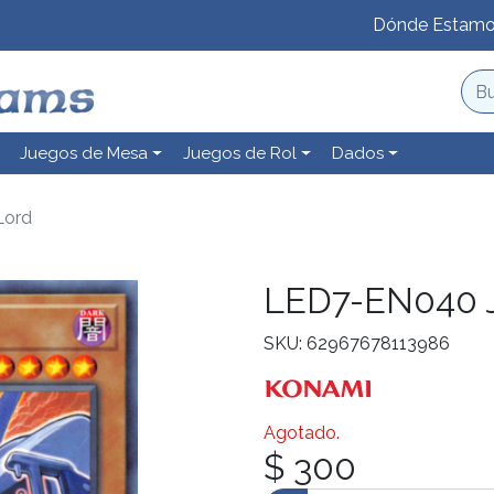
Dónde Estam
Juegos de Mesa
Juegos de Rol
Dados
Lord
LED7-EN040 J
SKU: 62967678113986
Agotado.
$ 300