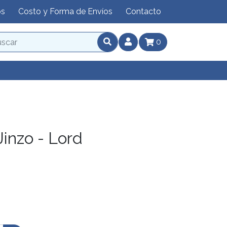
os
Costo y Forma de Envíos
Contacto
0
inzo - Lord