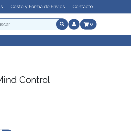
os
Costo y Forma de Envíos
Contacto
0
ind Control