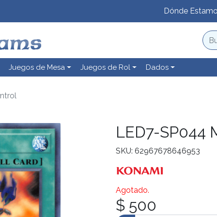
Dónde Estam
Juegos de Mesa
Juegos de Rol
Dados
trol
LED7-SP044 M
SKU: 62967678646953
Agotado.
$ 500