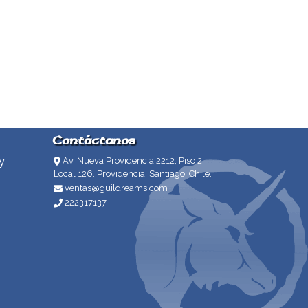
Contáctanos
y
Av. Nueva Providencia 2212, Piso 2,
Local 126. Providencia, Santiago, Chile.
ventas@guildreams.com
222317137