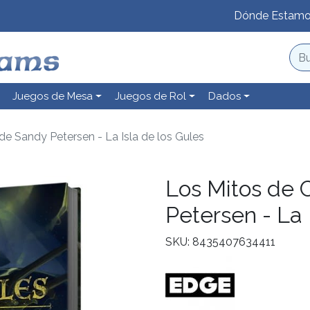
Dónde Estam
Juegos de Mesa
Juegos de Rol
Dados
de Sandy Petersen - La Isla de los Gules
Los Mitos de 
Petersen - La 
SKU: 8435407634411