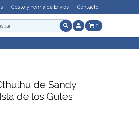
os
Costo y Forma de Envíos
Contacto
0
Cthulhu de Sandy
Isla de los Gules