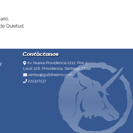
ario.
 de Quietud.
Contáctanos
y
Av. Nueva Providencia 2212, Piso 2,
Local 126. Providencia, Santiago, Chile.
ventas@guildreams.com
222317137