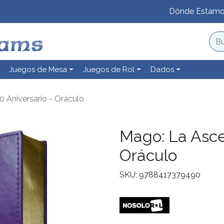
Dónde Estam
Juegos de Mesa
Juegos de Rol
Dados
 Aniversario - Oráculo
Mago: La Asce
Oráculo
SKU: 9788417379490