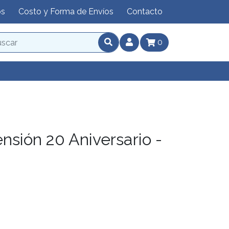
os
Costo y Forma de Envíos
Contacto
0
nsión 20 Aniversario -