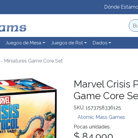
Dónde Estam
Juegos de Mesa
Juegos de Rol
Dados
l - Miniatures Game Core Set
Marvel Crisis 
Game Core Se
SKU: 1573758336125
Atomic Mass Games
Pocas unidades.
$ 84.990