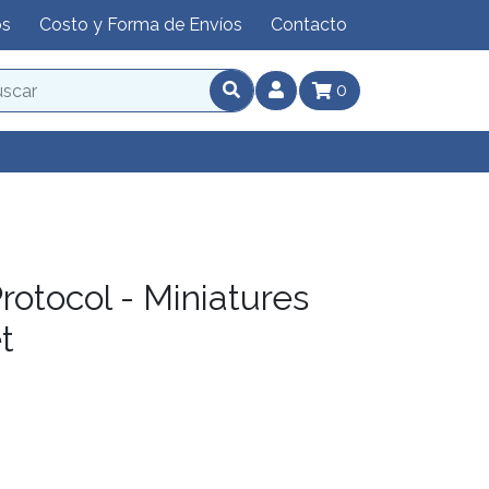
os
Costo y Forma de Envíos
Contacto
0
Protocol - Miniatures
t