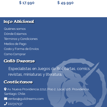
$ 17.990
$ 49.990
$ 49.
Info Adicional
Quiénes somos
Dónde Estamos
Términos y Condiciones
Medios de Pago
Costo y Forma de Envíos
Como Comprar
Guild Dreams
Especialistas en Juegos de Rol, cartas, comics,
revistas, miniaturas y literatura.
Contáctanos
Av. Nueva Providencia 2212, Piso 2, Local 126. Providencia,
Santiago, Chile.
ventas@guildreams.com
222317137