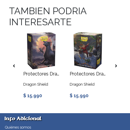
TAMBIEN PODRIA
INTERESARTE
Protectores Dragon Shield: Brushed Art Standard - Halloween 2025
Protectores Dragon Shield: Brushed Art Standard - Halloween 2023
Protectores Dragon Shield: Brushed Art Standard - Christmas 2023
d
Dragon Shield
Dragon Shield
Dragon 
$ 15.990
$ 15.990
$ 15.
Info Adicional
Quiénes somos