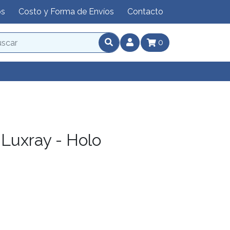
os
Costo y Forma de Envíos
Contacto
0
Luxray - Holo