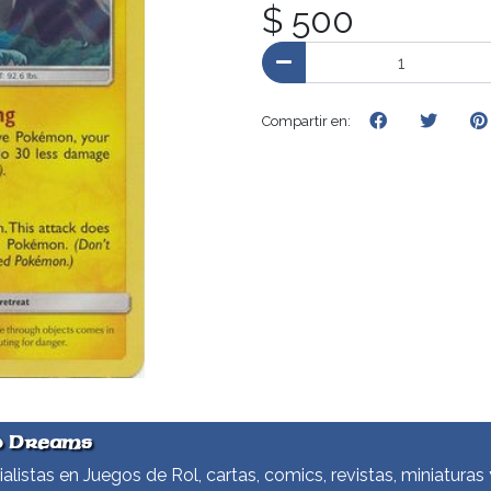
$ 500
Compartir en:
d Dreams
alistas en Juegos de Rol, cartas, comics, revistas, miniaturas 