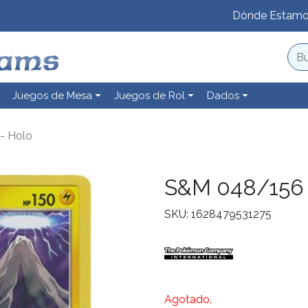
Dónde Estam
Juegos de Mesa
Juegos de Rol
Dados
- Holo
S&M 048/156 
SKU: 1628479531275
Agotado.