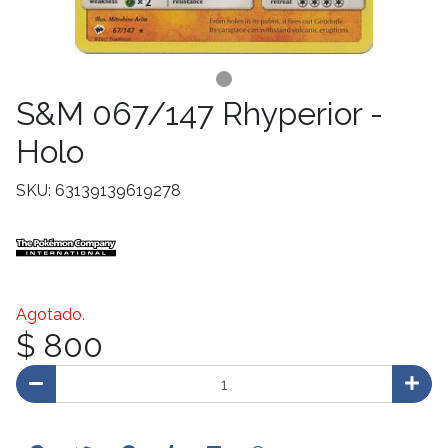
S&M 067/147 Rhyperior -
Holo
SKU: 63139139619278
Agotado.
$ 800