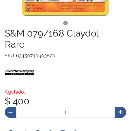
S&M 079/168 Claydol -
Rare
SKU: 63450740903820
Agotado.
$ 400