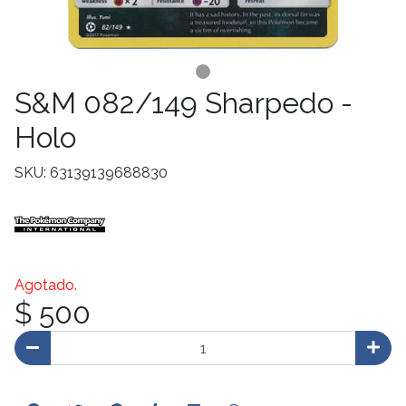
S&M 082/149 Sharpedo -
Holo
SKU: 63139139688830
Agotado.
$ 500