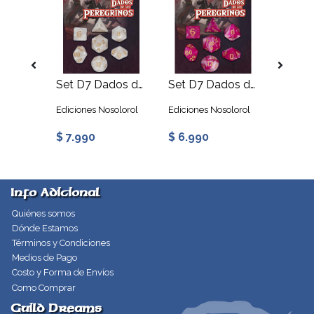
Set D7 Dados: Harry Potter - Gryffindor Gold
Set D7 Dados de los Peregrinos: Blanco Ahuraz
Set D7 Dados de los Peregrinos: Magenta Eurana
Ediciones Nosolorol
Ediciones Nosolorol
Q Work
$ 7.990
$ 6.990
$ 24.
Info Adicional
Quiénes somos
Dónde Estamos
Términos y Condiciones
Medios de Pago
Costo y Forma de Envíos
Como Comprar
Guild Dreams