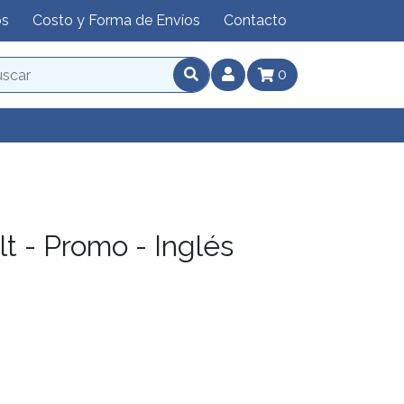
os
Costo y Forma de Envíos
Contacto
0
t - Promo - Inglés