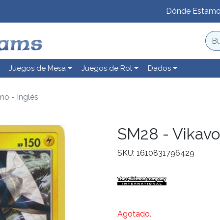
Dónde Estam
Juegos de Mesa
Juegos de Rol
Dados
mo - Inglés
SM28 - Vikavol
SKU: 1610831796429
Agotado.