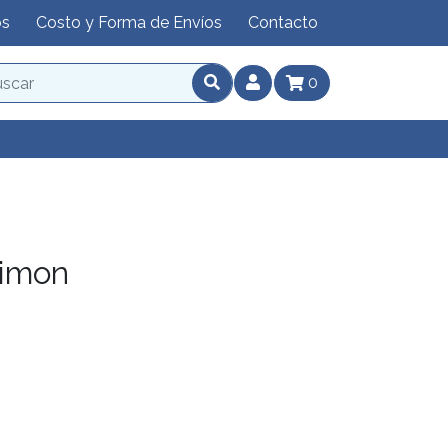
os
Costo y Forma de Envíos
Contacto
0
himon