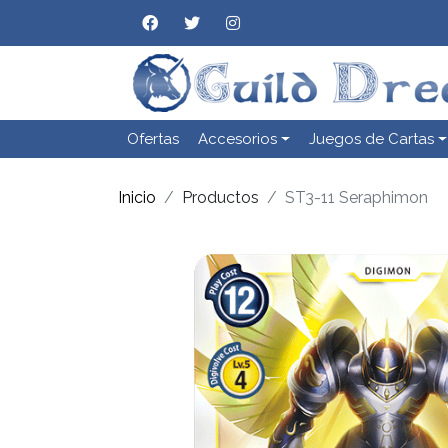
Ofertas
Accesorios
Juegos de Cartas
Inicio
Productos
ST3-11 Seraphimon