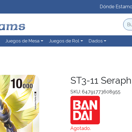
Dónde Estam
Juegos de Mesa
Juegos de Rol
Dados
ST3-11 Serap
SKU: 64791773608955
Agotado.