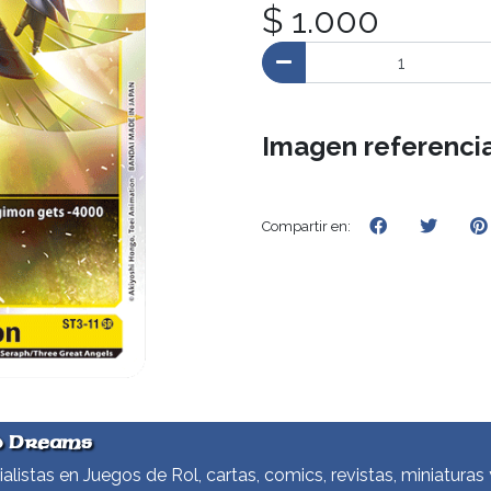
$ 1.000
Imagen referencia
Compartir en:
d Dreams
alistas en Juegos de Rol, cartas, comics, revistas, miniaturas 